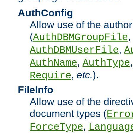
AuthConfig
Allow use of the author
(
,
AuthDBMGroupFile
,
AuthDBMUserFile
A
,
AuthName
AuthType
,
etc.
).
Require
FileInfo
Allow use of the directi
document types (
Erro
,
ForceType
Languag