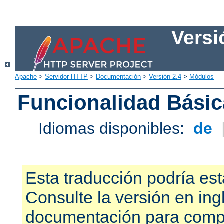
Versi
Apache
>
Servidor HTTP
>
Documentación
>
Versión 2.4
>
Módulos
Funcionalidad Bási
Idiomas disponibles:
de
Esta traducción podría est
Consulte la versión en ing
documentación para compr