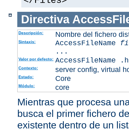
</Files>
Directiva
AccessFi
Nombre del fichero dis
Descripción:
AccessFileName
fi
Sintaxis:
...
AccessFileName .h
Valor por defecto:
server config, virtual h
Contexto:
Core
Estado:
core
Módulo:
Mientras que procesa una 
busca el primer fichero d
existente dentro de un li