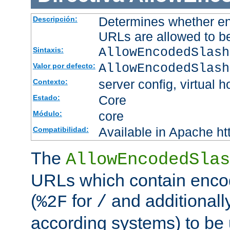
Determines whether en
Descripción:
URLs are allowed to b
AllowEncodedSlash
Sintaxis:
AllowEncodedSlash
Valor por defecto:
server config, virtual h
Contexto:
Core
Estado:
core
Módulo:
Available in Apache ht
Compatibilidad:
The
AllowEncodedSlas
URLs which contain enco
(
for
and additionall
%2F
/
according systems) to be