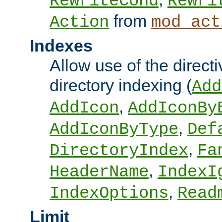
RewriteCond
Rewri
from
Action
mod_act
Indexes
Allow use of the directi
directory indexing (
Add
,
AddIcon
AddIconBy
,
AddIconByType
Def
,
DirectoryIndex
Fa
,
HeaderName
IndexI
,
IndexOptions
Read
Limit