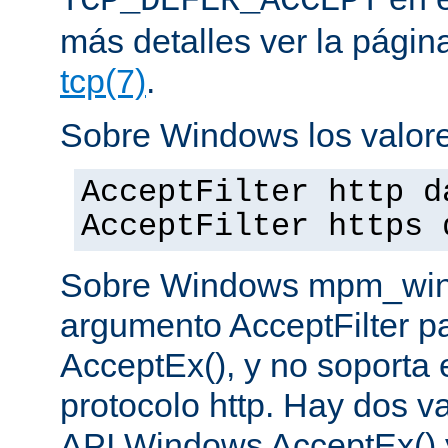
TCP_DEFER_ACCEPT
más detalles ver la pági
tcp(7)
.
Sobre Windows los valore
AcceptFilter http d
AcceptFilter https 
Sobre Windows mpm_winnt
argumento AcceptFilter p
AcceptEx(), y no soporta e
protocolo http. Hay dos va
API Windows AcceptEx() 