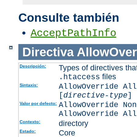
Consulte también
AcceptPathInfo
Directiva
AllowOver
Types of directives tha
Descripción:
files
.htaccess
AllowOverride All
Sintaxis:
[
directive-type
] 
AllowOverride Non
Valor por defecto:
AllowOverride All
directory
Contexto:
Core
Estado: