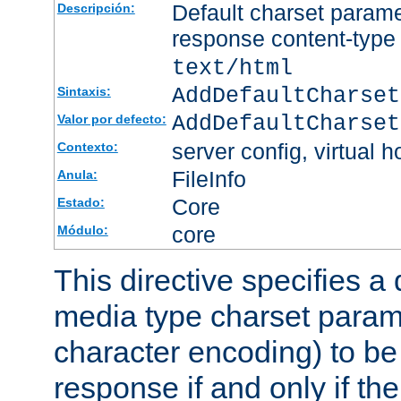
Default charset param
Descripción:
response content-type
text/html
AddDefaultCharset
Sintaxis:
AddDefaultCharset
Valor por defecto:
server config, virtual h
Contexto:
FileInfo
Anula:
Core
Estado:
core
Módulo:
This directive specifies a 
media type charset param
character encoding) to be
response if and only if th