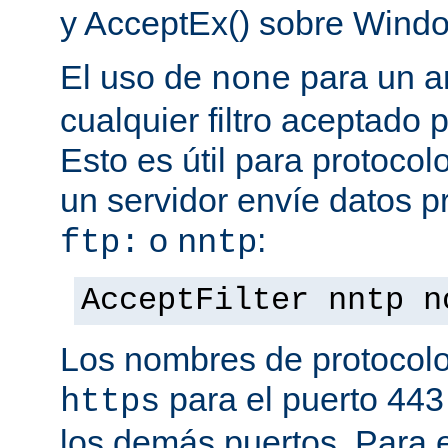
y AcceptEx() sobre Wind
El uso de
para un a
none
cualquier filtro aceptado 
Esto es útil para protoco
un servidor envíe datos p
o
:
ftp:
nntp
AcceptFilter nntp n
Los nombres de protocolo
para el puerto 443
https
los demás puertos. Para e