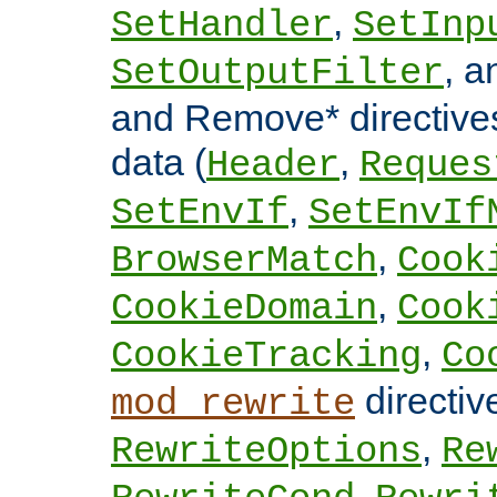
,
SetHandler
SetInp
, 
SetOutputFilter
and Remove* directive
data (
,
Header
Reques
,
SetEnvIf
SetEnvIf
,
BrowserMatch
Cook
,
CookieDomain
Cook
,
CookieTracking
Co
directi
mod_rewrite
,
RewriteOptions
Re
,