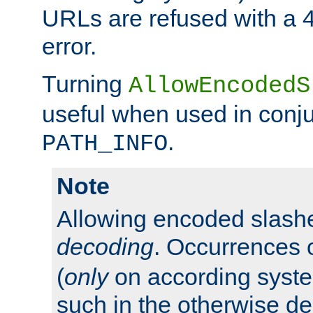
URLs are refused with a 
error.
Turning
AllowEncodedS
useful when used in conju
.
PATH_INFO
Note
Allowing encoded slas
decoding
. Occurrences 
(
only
on according system
such in the otherwise d