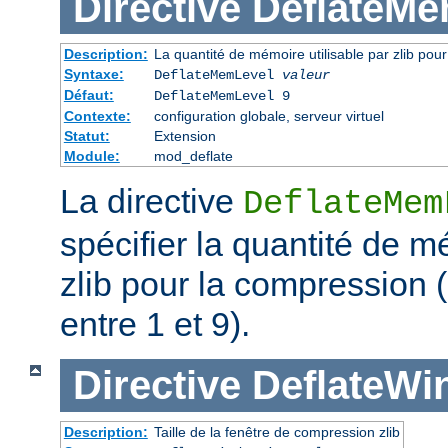
Directive
DeflateMe
Description:
La quantité de mémoire utilisable par zlib pou
Syntaxe:
DeflateMemLevel
valeur
Défaut:
DeflateMemLevel 9
Contexte:
configuration globale, serveur virtuel
Statut:
Extension
Module:
mod_deflate
La directive
DeflateMem
spécifier la quantité de m
zlib pour la compression 
entre 1 et 9).
Directive
DeflateWi
Description:
Taille de la fenêtre de compression zlib