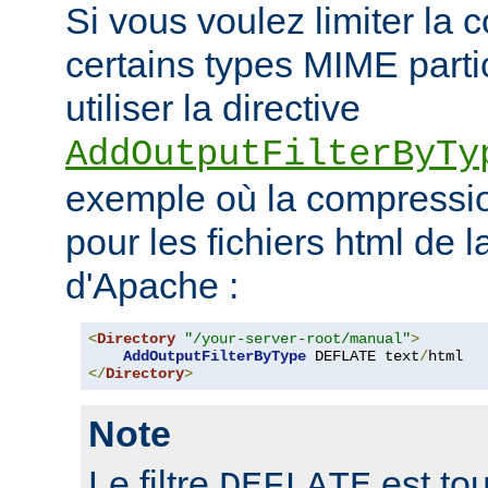
Si vous voulez limiter la
certains types MIME parti
utiliser la directive
AddOutputFilterByTy
exemple où la compressio
pour les fichiers html de 
d'Apache :
<
Directory
"/your-server-root/manual"
>
AddOutputFilterByType
 DEFLATE text
/
</
Directory
>
Note
Le filtre
est tou
DEFLATE