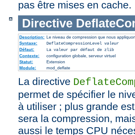
pas être mises en cache.
Directive
DeflateCo
Description:
Le niveau de compression que nous appliquons
Syntaxe:
DeflateCompressionLevel
valeur
Défaut:
La valeur par défaut de zlib
Contexte:
configuration globale, serveur virtuel
Statut:
Extension
Module:
mod_deflate
La directive
DeflateCom
permet de spécifier le n
à utiliser ; plus grande est
sera la compression, mai
aussi le temps CPU néces