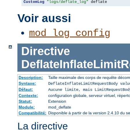
CustomLog
"logs/deflate_log"
 deflate
Voir aussi
mod_log_config
Directive
DeflateInflateLimi
Description:
Taille maximale des corps de requête déco
Syntaxe:
DeflateInflateLimitRequestBody
valu
Défaut:
Aucune limite, mais LimitRequestBod
Contexte:
configuration globale, serveur virtuel, répert
Statut:
Extension
Module:
mod_deflate
Compatibilité:
Disponible à partir de la version 2.4.10 du
La directive