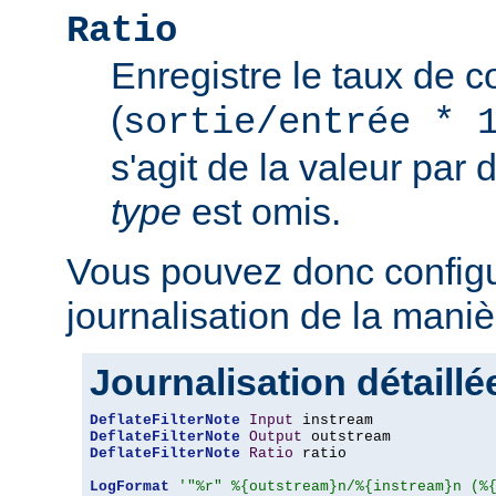
Ratio
Enregistre le taux de 
(
sortie/entrée * 
s'agit de la valeur par 
type
est omis.
Vous pouvez donc configu
journalisation de la maniè
Journalisation détaillé
DeflateFilterNote
Input
DeflateFilterNote
Output
DeflateFilterNote
Ratio
 ratio

LogFormat
'"%r" %{outstream}n/%{instream}n (%