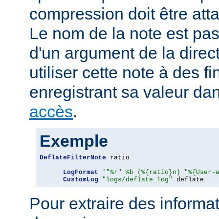
compression doit être att
Le nom de la note est pa
d'un argument de la direc
utiliser cette note à des fi
enregistrant sa valeur da
accès
.
Exemple
DeflateFilterNote
 ratio

LogFormat
'"%r" %b (%{ratio}n) "%{User-
CustomLog
"logs/deflate_log"
 deflate
Pour extraire des informa