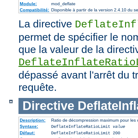
Module:
mod_deflate
Compatibilité:
Disponible à partir de la version 2.4.10 du
La directive
DeflateInf
permet de spécifier le no
que la valeur de la directi
DeflateInflateRatio
dépassé avant l'arrêt du t
requête.
Directive
DeflateInf
Description:
Ratio de décompression maximum pour les 
Syntaxe:
DeflateInflateRatioLimit
value
Défaut:
DeflateInflateRatioLimit 200