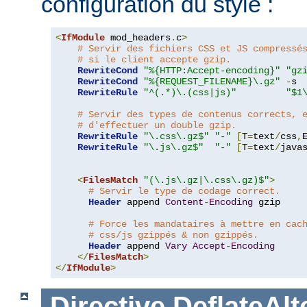
configuration du style :
<
IfModule
 mod_headers
.
c
>
# Servir des fichiers CSS et JS compressé
# si le client accepte gzip.
RewriteCond
"%{HTTP:Accept-encoding}"
"gz
RewriteCond
"%{REQUEST_FILENAME}\.gz"
-
s

RewriteRule
"^(.*)\.(css|js)"
"$1
# Servir des types de contenus corrects, 
# d'effectuer un double gzip.
RewriteRule
"\.css\.gz$"
"-"
[
T
=
text
/
css
,
RewriteRule
"\.js\.gz$"
"-"
[
T
=
text
/
java
<
FilesMatch
"(\.js\.gz|\.css\.gz)$"
>
# Servir le type de codage correct.
Header
 append 
Content
-
Encoding
 gzip

# Force les mandataires à mettre en cac
# css/js gzippés & non gzippés.
Header
 append 
Vary
Accept
-
Encoding
</
FilesMatch
>
</
IfModule
>
Directive
DeflateAl