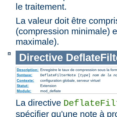
le traitement.
La valeur doit être compri
(compression minimale) e
maximale).
Directive
DeflateFil
Description:
Enregistre le taux de compression sous la form
Syntaxe:
DeflateFilterNote [
type
]
nom de la n
Contexte:
configuration globale, serveur virtuel
Statut:
Extension
Module:
mod_deflate
La directive
DeflateFil
spécifier qu'une note à p