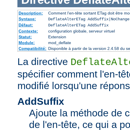
Description:
Comment l'en-tête sortant ETag doit être mo
Syntaxe:
DeflateAlterETag AddSuffix|NoChange
Défaut:
DeflateAlterETag AddSuffix
Contexte:
configuration globale, serveur virtuel
Statut:
Extension
Module:
mod_deflate
Compatibilité:
Disponible à partir de la version 2.4.58 du
La directive
DeflateAlt
spécifier comment l'en-têt
modifié lorsqu'une répon
AddSuffix
Ajoute la méthode de c
de l'en-tête, ce qui a po