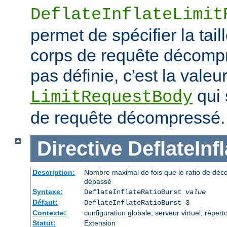
DeflateInflateLimit
permet de spécifier la tai
corps de requête décompre
pas définie, c'est la valeur
qui 
LimitRequestBody
de requête décompressé.
Directive
DeflateInf
Description:
Nombre maximal de fois que le ratio de déc
dépassé
Syntaxe:
DeflateInflateRatioBurst
value
Défaut:
DeflateInflateRatioBurst 3
Contexte:
configuration globale, serveur virtuel, répert
Statut:
Extension