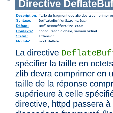
Directive
DeflateBuf
Description:
Taille du fragment que zlib devra comprimer en
Syntaxe:
DeflateBufferSize
valeur
Défaut:
DeflateBufferSize 8096
Contexte:
configuration globale, serveur virtuel
Statut:
Extension
Module:
mod_deflate
La directive
DeflateBuf
spécifier la taille en octe
zlib devra comprimer en un
taille de la réponse comp
supérieure à celle spécifi
directive, httpd passera 