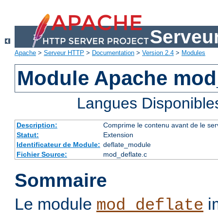
Serveu
Apache
>
Serveur HTTP
>
Documentation
>
Version 2.4
>
Modules
Module Apache mod_
Langues Disponible
Description:
Comprime le contenu avant de le servi
Statut:
Extension
Identificateur de Module:
deflate_module
Fichier Source:
mod_deflate.c
Sommaire
Le module
im
mod_deflate