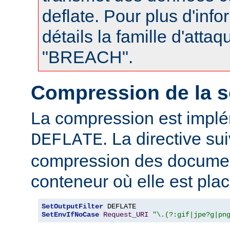
deflate. Pour plus d'info
détails la famille d'atta
"BREACH".
Compression de la s
La compression est impl
. La directive su
DEFLATE
compression des documen
conteneur où elle est plac
SetOutputFilter
SetEnvIfNoCase
Request_URI
"\.(?:gif|jpe?g|pn