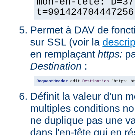
mon-en-tête: D=37
t=991424704447256
Permet à DAV de fonct
sur SSL (voir la
descri
en remplaçant
https:
p
Destination
:
RequestHeader
 edit 
Destination
^
https
:
 h
Définit la valeur d'un
multiples conditions n
ne duplique pas une va
dans l'en-tête qui en ré