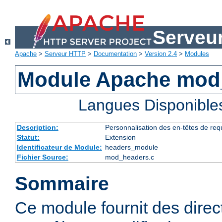
Serveu
Apache
>
Serveur HTTP
>
Documentation
>
Version 2.4
>
Modules
Module Apache mod
Langues Disponible
Description:
Personnalisation des en-têtes de re
Statut:
Extension
Identificateur de Module:
headers_module
Fichier Source:
mod_headers.c
Sommaire
Ce module fournit des direc