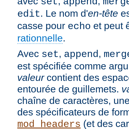
avec
,
,
set
append
merg
. Le nom d'
en-tête
es
edit
casse pour
et peut 
echo
rationnelle
.
Avec
,
,
set
append
merg
est spécifiée comme argu
valeur
contient des espaces
entourée de guillemets.
v
chaîne de caractères, un
des spécificateurs de for
(et des car
mod_headers