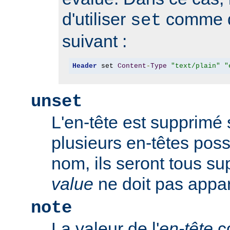
d'utiliser
comme d
set
suivant :
Header
 set 
Content
-
Type
"text/plain"
"
unset
L'en-tête est supprimé s'
plusieurs en-têtes po
nom, ils seront tous s
value
ne doit pas appar
note
La valeur de l'
en-tête
co