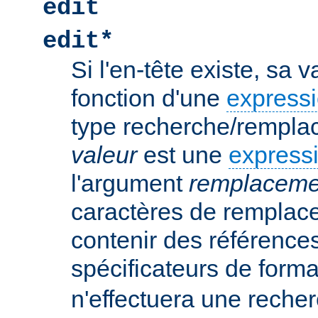
edit
edit*
Si l'en-tête existe, sa 
fonction d'une
expressi
type recherche/rempla
valeur
est une
expressi
l'argument
remplaceme
caractères de remplac
contenir des références
spécificateurs de form
n'effectuera une rech