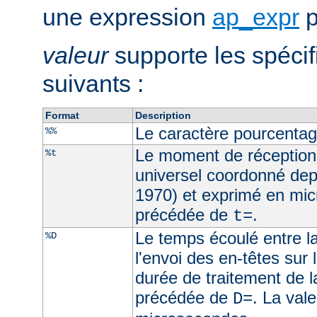
une expression
ap_expr
p
valeur
supporte les spécif
suivants :
Format
Description
Le caractère pourcenta
%%
Le moment de réception
%t
universel coordonné dep
1970) et exprimé en mic
précédée de
.
t=
Le temps écoulé entre la
%D
l'envoi des en-têtes sur l
durée de traitement de l
précédée de
. La val
D=