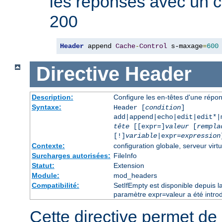
les réponses avec un 
200
Header
 append 
Cache
-
Control
 s-maxage
=
600
Directive
Header
Description:
Configure les en-têtes d'une rép
Syntaxe:
Header [
condition
]
add|append|echo|edit|edit*
tête
[[expr=]
valeur
[
rempla
[!]
variable
|expr=
expression
Contexte:
configuration globale, serveur virtu
Surcharges autorisées:
FileInfo
Statut:
Extension
Module:
mod_headers
Compatibilité:
SetIfEmpty est disponible depuis l
paramètre expr=valeur a été introd
Cette directive permet de