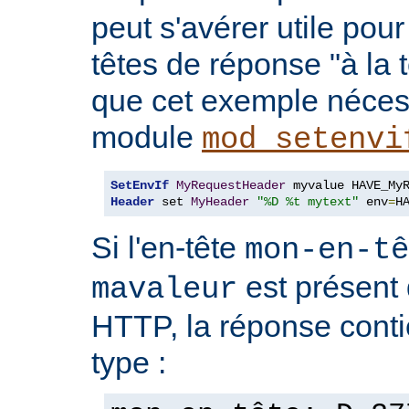
peut s'avérer utile pou
têtes de réponse "à la t
que cet exemple nécess
module
mod_setenvi
SetEnvIf
MyRequestHeader
Header
 set 
MyHeader
"%D %t mytext"
 env
=
H
Si l'en-tête
mon-en-tê
est présent 
mavaleur
HTTP, la réponse conti
type :