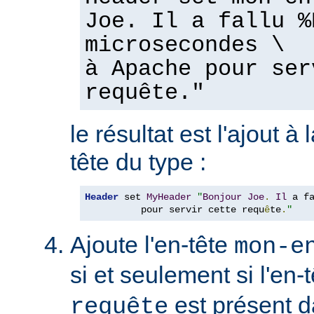
Joe. Il a fallu %
microsecondes \
à Apache pour ser
requête."
le résultat est l'ajout à
tête du type :
Header
 set 
MyHeader
"
Bonjour
Joe
.
Il
 a f
          pour servir cette requ
ê
te
.
"
Ajoute l'en-tête
mon-e
si et seulement si l'en-
est présent d
requête