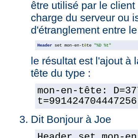
être utilisé par le clien
charge du serveur ou is
d'étranglement entre le 
Header
 set mon-en-t
ê
te 
"%D %t"
le résultat est l'ajout à
tête du type :
mon-en-tête: D=37
t=991424704447256
Dit Bonjour à Joe
Header set mon-en