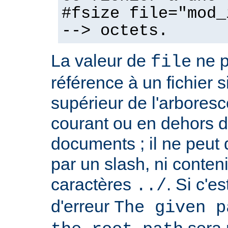
#fsize file="mod_
--> octets.
La valeur de
ne p
file
référence à un fichier 
supérieur de l'arboresc
courant ou en dehors d
documents ; il ne peu
par un slash, ni conten
caractères
. Si c'e
../
d'erreur
The given p
sera 