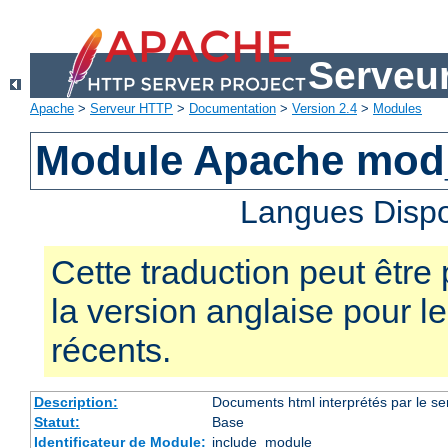
Serveu
Apache
>
Serveur HTTP
>
Documentation
>
Version 2.4
>
Modules
Module Apache mod
Langues Dispo
Cette traduction peut être 
la version anglaise pour 
récents.
Description:
Documents html interprétés par le se
Statut:
Base
Identificateur de Module:
include_module