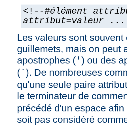
<!--#
élément
attrib
attribut
=
valeur
...
Les valeurs sont souvent
guillemets, mais on peut a
apostrophes (
) ou des a
'
(
). De nombreuses comm
`
qu'une seule paire attribu
le terminateur de comment
précédé d'un espace afin d
soit pas considéré comm