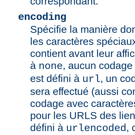
correspondant.
encoding
Spécifie la manière do
les caractères spéciaux
contient avant leur affic
à
, aucun codage n
none
est défini à
, un co
url
sera effectué (aussi c
codage avec caractères
pour les URLS des liens, 
défini à
,
urlencoded