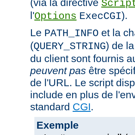
(via la directive
Scrip
l'
).
Options
ExecCGI
Le
et la c
PATH_INFO
(
) de l
QUERY_STRING
du client sont fournis a
peuvent pas
être spéci
de l'URL. Le script dis
include en plus de l'e
standard
CGI
.
Exemple