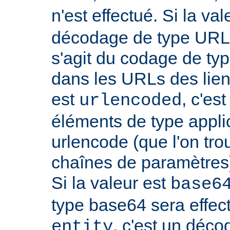
n'est effectué. Si la va
décodage de type URL s
s'agit du codage de ty
dans les URLs des liens,
est
, c'es
urlencoded
éléments de type appli
urlencode (que l'on tro
chaînes de paramètres)
Si la valeur est
base6
type base64 sera effectu
, c'est un déco
entity