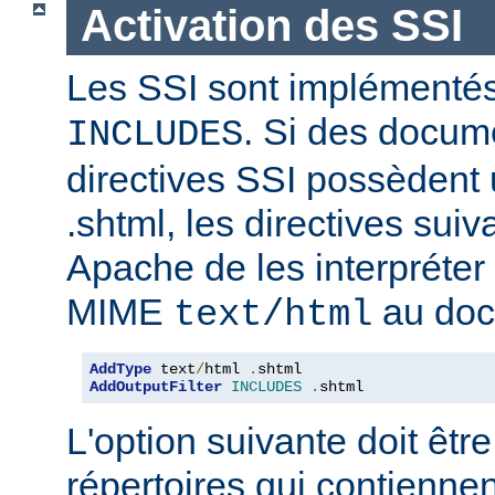
Activation des SSI
Les SSI sont implémentés
. Si des docum
INCLUDES
directives SSI possèdent
.shtml, les directives sui
Apache de les interpréter 
MIME
au doc
text/html
AddType
 text
/
html 
.
AddOutputFilter
INCLUDES
.
shtml
L'option suivante doit être
répertoires qui contiennen