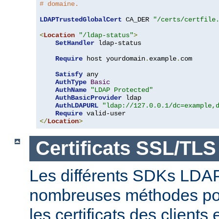
# domaine.
LDAPTrustedGlobalCert
 CA_DER 
"/certs/certfile
<
Location
"/ldap-status"
>
SetHandler
 ldap-status

Require
 host yourdomain
.
example
.
com

Satisfy
 any

AuthType
Basic
AuthName
"LDAP Protected"
AuthBasicProvider
 ldap

AuthLDAPURL
"ldap://127.0.0.1/dc=example,
Require
</
Location
>
Certificats SSL/TLS
Les différents SDKs LDA
nombreuses méthodes pour
les certificats des clients