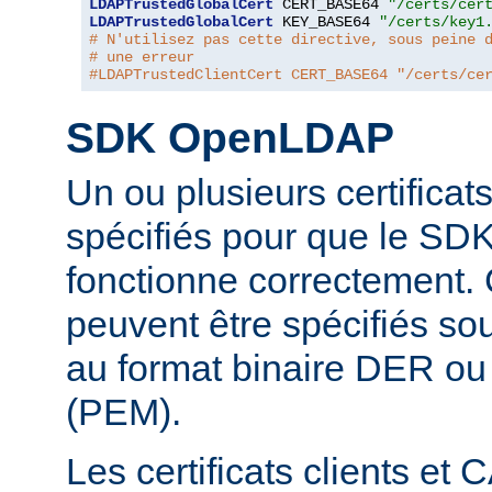
LDAPTrustedGlobalCert
 CERT_BASE64 
"/certs/cer
LDAPTrustedGlobalCert
 KEY_BASE64 
"/certs/key1
# N'utilisez pas cette directive, sous peine 
# une erreur
#LDAPTrustedClientCert CERT_BASE64 "/certs/ce
SDK OpenLDAP
Un ou plusieurs certificat
spécifiés pour que le S
fonctionne correctement. C
peuvent être spécifiés sou
au format binaire DER o
(PEM).
Les certificats clients et 