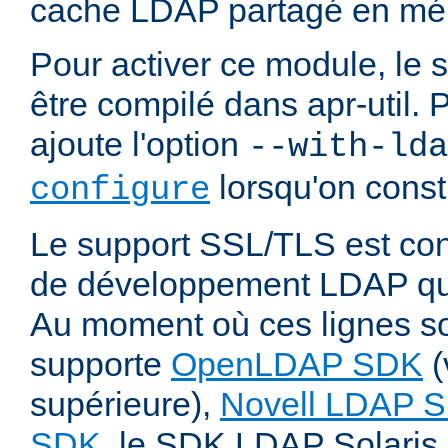
cache LDAP partagé en mé
Pour activer ce module, le 
être compilé dans apr-util. P
ajoute l'option
--with-lda
lorsqu'on const
configure
Le support SSL/TLS est cond
de développement LDAP qui
Au moment où ces lignes son
supporte
OpenLDAP SDK
(
supérieure),
Novell LDAP 
SDK
, le SDK LDAP Solaris 