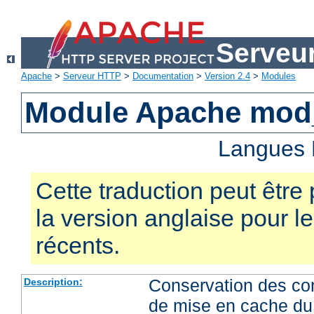
Serveu
Apache
>
Serveur HTTP
>
Documentation
>
Version 2.4
>
Modules
Module Apache mod
Langues 
Cette traduction peut être 
la version anglaise pour 
récents.
Conservation des co
Description:
de mise en cache du 