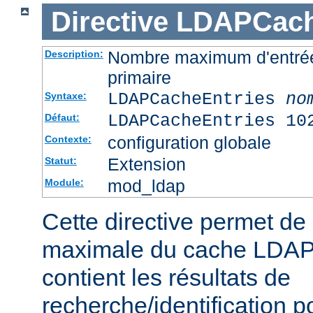
Directive
LDAPCach
Nombre maximum d'entré
Description:
primaire
LDAPCacheEntries
no
Syntaxe:
LDAPCacheEntries 10
Défaut:
configuration globale
Contexte:
Extension
Statut:
mod_ldap
Module:
Cette directive permet de s
maximale du cache LDAP 
contient les résultats de
recherche/identification po