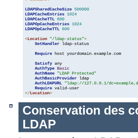
LDAPSharedCacheSize
500000
LDAPCacheEntries
1024
LDAPCacheTTL
600
LDAPOpCacheEntries
1024
LDAPOpCacheTTL
600
<
Location
"/ldap-status"
>
SetHandler
 ldap-status

Require
 host yourdomain
.
example
.
com

Satisfy
 any

AuthType
Basic
AuthName
"LDAP Protected"
AuthBasicProvider
 ldap

AuthLDAPURL
"ldap://127.0.0.1/dc=example,
Require
</
Location
>
Conservation des c
LDAP