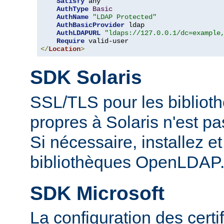
Satisfy
 any

AuthType
Basic
AuthName
"LDAP Protected"
AuthBasicProvider
 ldap

AuthLDAPURL
"ldaps://127.0.0.1/dc=example
Require
</
Location
>
SDK Solaris
SSL/TLS pour les biblio
propres à Solaris n'est p
Si nécessaire, installez et 
bibliothèques OpenLDAP
SDK Microsoft
La configuration des cert