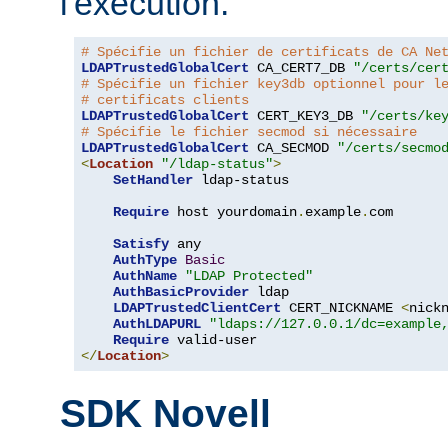
l'exécution.
# Spécifie un fichier de certificats de CA Ne
LDAPTrustedGlobalCert
 CA_CERT7_DB 
"/certs/cer
# Spécifie un fichier key3db optionnel pour l
# certificats clients
LDAPTrustedGlobalCert
 CERT_KEY3_DB 
"/certs/ke
# Spécifie le fichier secmod si nécessaire
LDAPTrustedGlobalCert
 CA_SECMOD 
"/certs/secmo
<
Location
"/ldap-status"
>
SetHandler
 ldap-status

Require
 host yourdomain
.
example
.
com

Satisfy
 any

AuthType
Basic
AuthName
"LDAP Protected"
AuthBasicProvider
 ldap

LDAPTrustedClientCert
 CERT_NICKNAME 
<
nick
AuthLDAPURL
"ldaps://127.0.0.1/dc=example
Require
</
Location
>
SDK Novell