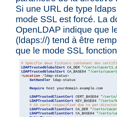
Si une URL de type ldaps:/
mode SSL est forcé. La 
OpenLDAP indique que le
(ldaps://) tend à être rem
que le mode SSL fonction
# Spécifie deux fichiers contenant des certif
LDAPTrustedGlobalCert
 CA_DER 
"/certs/cacert1.
LDAPTrustedGlobalCert
 CA_BASE64 
"/certs/cacer
<
Location
/
ldap-status
>
SetHandler
 ldap-status

Require
 host yourdomain
.
example
.
com

LDAPTrustedClientCert
 CERT_BASE64 
"/certs
LDAPTrustedClientCert
 KEY_BASE64 
"/certs/
# CA certs respecified due to per-directo
LDAPTrustedClientCert
 CA_DER 
"/certs/cace
LDAPTrustedClientCert
 CA_BASE64 
"/certs/c