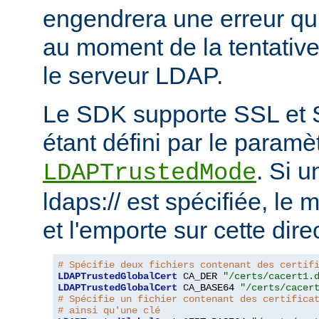
engendrera une erreur qui
au moment de la tentativ
le serveur LDAP.
Le SDK supporte SSL et 
étant défini par le paramèt
. Si 
LDAPTrustedMode
ldaps:// est spécifiée, le
et l'emporte sur cette dire
# Spécifie deux fichiers contenant des certif
LDAPTrustedGlobalCert
 CA_DER 
"/certs/cacert1.
LDAPTrustedGlobalCert
 CA_BASE64 
"/certs/cacer
# Spécifie un fichier contenant des certifica
# ainsi qu'une clé