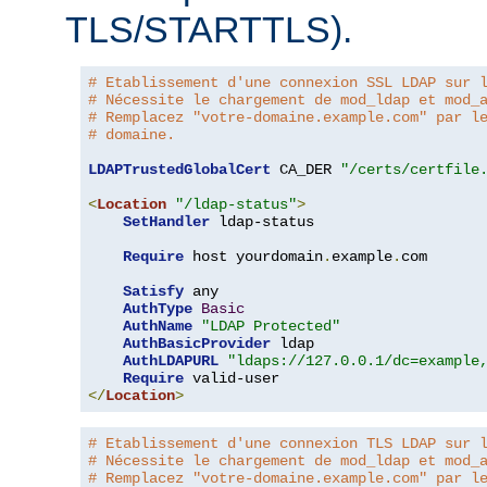
TLS/STARTTLS).
# Etablissement d'une connexion SSL LDAP sur 
# Nécessite le chargement de mod_ldap et mod_
# Remplacez "votre-domaine.example.com" par l
# domaine.
LDAPTrustedGlobalCert
 CA_DER 
"/certs/certfile
<
Location
"/ldap-status"
>
SetHandler
 ldap-status

Require
 host yourdomain
.
example
.
com

Satisfy
 any

AuthType
Basic
AuthName
"LDAP Protected"
AuthBasicProvider
 ldap

AuthLDAPURL
"ldaps://127.0.0.1/dc=example
Require
</
Location
>
# Etablissement d'une connexion TLS LDAP sur 
# Nécessite le chargement de mod_ldap et mod_
# Remplacez "votre-domaine.example.com" par l