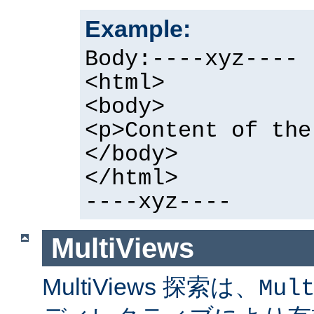
Example:
Body:----xyz----
<html>
<body>
<p>Content of the
</body>
</html>
----xyz----
MultiViews
MultiViews 探索は、
Mul