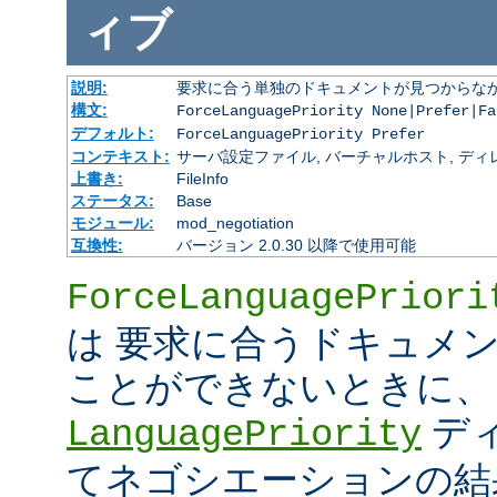
ィブ
説明:
要求に合う単独のドキュメントが見つからな
構文:
ForceLanguagePriority None|Prefer|Fa
デフォルト:
ForceLanguagePriority Prefer
コンテキスト:
サーバ設定ファイル, バーチャルホスト, ディレクトリ
上書き:
FileInfo
ステータス:
Base
モジュール:
mod_negotiation
互換性:
バージョン 2.0.30 以降で使用可能
ForceLanguagePriori
は 要求に合うドキュメ
ことができないときに、
デ
LanguagePriority
てネゴシエーションの結