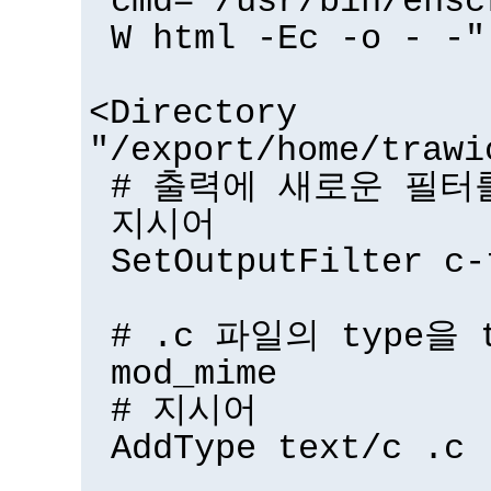
cmd="/usr/bin/ensc
W html -Ec -o - -"
<Directory
"/export/home/trawi
# 출력에 새로운 필터를
지시어
SetOutputFilter c-
# .c 파일의 type을 
mod_mime
# 지시어
AddType text/c .c