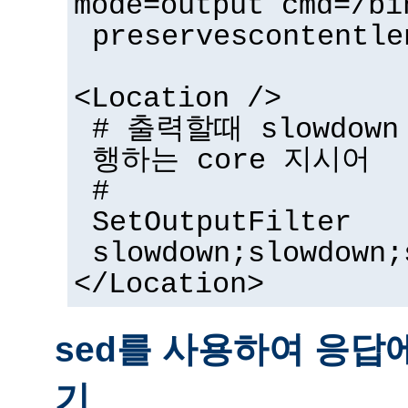
mode=output cmd=/bi
preservescontentle
<Location />
# 출력할때 slowdow
행하는 core 지시어
#
SetOutputFilter
slowdown;slowdown;
</Location>
sed를 사용하여 응답
기