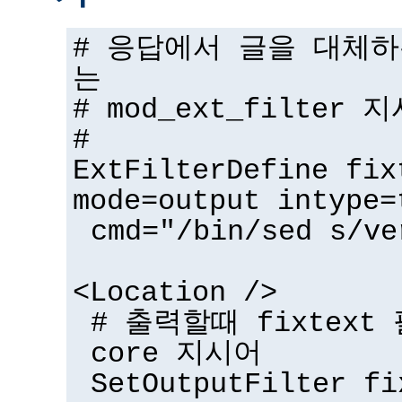
# 응답에서 글을 대체
는
# mod_ext_filter 
#
ExtFilterDefine fix
mode=output intype=
cmd="/bin/sed s/ve
<Location />
# 출력할때 fixtex
core 지시어
SetOutputFilter fi