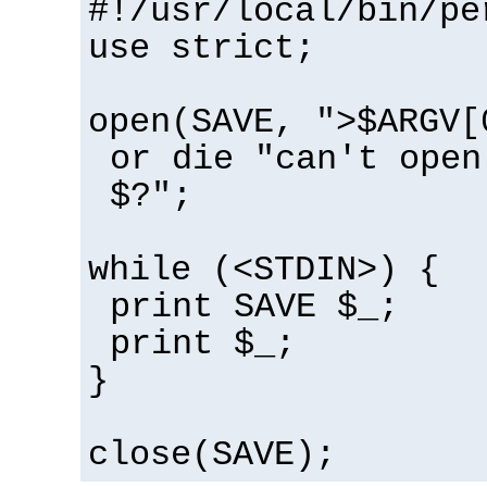
#!/usr/local/bin/pe
use strict;
open(SAVE, ">$ARGV[
or die "can't open
$?";
while (<STDIN>) {
print SAVE $_;
print $_;
}
close(SAVE);