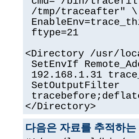
cmd="/bin/tracefil
/tmp/traceafter" \
EnableEnv=trace_th
ftype=21
<Directory /usr/loc
SetEnvIf Remote_Ad
192.168.1.31 trace
SetOutputFilter
tracebefore;deflat
</Directory>
다음은 자료를 추적하는